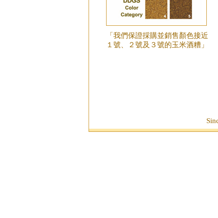
「我們保證採購並銷售顏色接近
１號、２號及３號的玉米酒糟」
Si